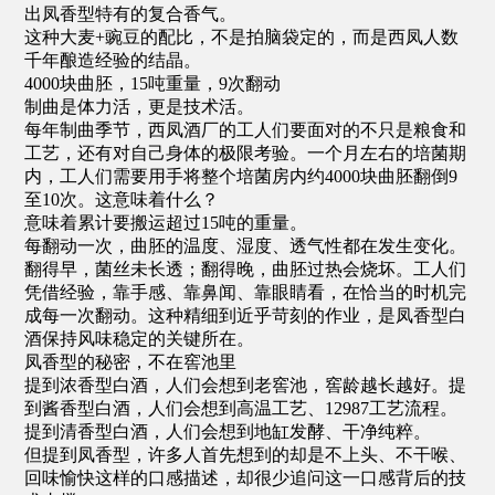
出凤香型特有的复合香气。
这种大麦+豌豆的配比，不是拍脑袋定的，而是西凤人数
千年酿造经验的结晶。
4000块曲胚，15吨重量，9次翻动
制曲是体力活，更是技术活。
每年制曲季节，西凤酒厂的工人们要面对的不只是粮食和
工艺，还有对自己身体的极限考验。一个月左右的培菌期
内，工人们需要用手将整个培菌房内约4000块曲胚翻倒9
至10次。这意味着什么？
意味着累计要搬运超过15吨的重量。
每翻动一次，曲胚的温度、湿度、透气性都在发生变化。
翻得早，菌丝未长透；翻得晚，曲胚过热会烧坏。工人们
凭借经验，靠手感、靠鼻闻、靠眼睛看，在恰当的时机完
成每一次翻动。这种精细到近乎苛刻的作业，是凤香型白
酒保持风味稳定的关键所在。
凤香型的秘密，不在窖池里
提到浓香型白酒，人们会想到老窖池，窖龄越长越好。提
到酱香型白酒，人们会想到高温工艺、12987工艺流程。
提到清香型白酒，人们会想到地缸发酵、干净纯粹。
但提到凤香型，许多人首先想到的却是不上头、不干喉、
回味愉快这样的口感描述，却很少追问这一口感背后的技