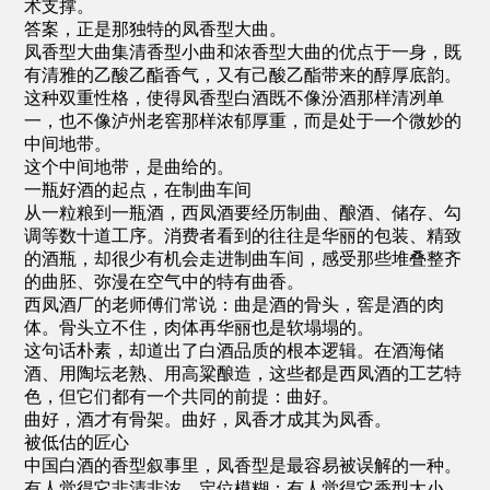
术支撑。
答案，正是那独特的凤香型大曲。
凤香型大曲集清香型小曲和浓香型大曲的优点于一身，既
有清雅的乙酸乙酯香气，又有己酸乙酯带来的醇厚底韵。
这种双重性格，使得凤香型白酒既不像汾酒那样清冽单
一，也不像泸州老窖那样浓郁厚重，而是处于一个微妙的
中间地带。
这个中间地带，是曲给的。
一瓶好酒的起点，在制曲车间
从一粒粮到一瓶酒，西凤酒要经历制曲、酿酒、储存、勾
调等数十道工序。消费者看到的往往是华丽的包装、精致
的酒瓶，却很少有机会走进制曲车间，感受那些堆叠整齐
的曲胚、弥漫在空气中的特有曲香。
西凤酒厂的老师傅们常说：曲是酒的骨头，窖是酒的肉
体。骨头立不住，肉体再华丽也是软塌塌的。
这句话朴素，却道出了白酒品质的根本逻辑。在酒海储
酒、用陶坛老熟、用高粱酿造，这些都是西凤酒的工艺特
色，但它们都有一个共同的前提：曲好。
曲好，酒才有骨架。曲好，凤香才成其为凤香。
被低估的匠心
中国白酒的香型叙事里，凤香型是最容易被误解的一种。
有人觉得它非清非浓，定位模糊；有人觉得它香型太小