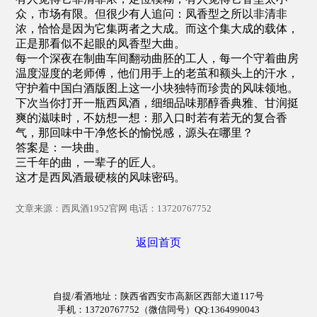
众，市场有限。但很少有人追问：凤香型之所以非清非
浓，恰恰是因为它集两者之大成。而这个集大成的载体，
正是那看似不起眼的凤香型大曲。
每一个深夜在制曲车间翻动曲胚的工人，每一个守着曲房
温度湿度的老师傅，他们用手上的老茧和额头上的汗水，
守护着中国白酒版图上这一小块独特而珍贵的风味领地。
下次当你打开一瓶西凤酒，细细品味那醇香典雅、甘润挺
爽的滋味时，不妨想一想：那入口时若有若无的复合香
气，那回味中干净悠长的愉悦感，源头在哪里？
答案是：一块曲。
三千年的曲，一辈子的匠人。
这才是西凤酒最硬核的风味密码。
文章来源：西凤酒1952官网 电话：13720767752
返回首页
自提/看酒地址：陕西省西安市高新区西部大道117号
手机：13720767752（
微信同号
）QQ:1364990043