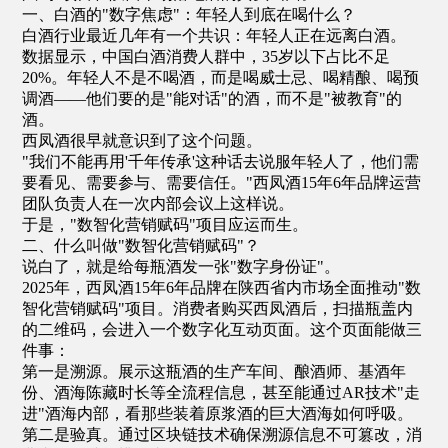
一、白酒的"数字焦虑"：年轻人到底在喝什么？
白酒行业最近几年有一个共识：年轻人正在远离白酒。
数据显示，中国白酒消费人群中，35岁以下占比不足
20%。年轻人不是不喝酒，而是喝威士忌、喝精酿、喝预
调酒——他们要的是"能对话"的酒，而不是"被教育"的
酒。
西凤酒很早就意识到了这个问题。
"我们不能再用'千年传承'这种话去说服年轻人了，他们需
要看见、需要参与、需要信任。"西凤酒15年6年品牌运营
团队负责人在一次内部会议上这样说。
于是，"数智化营销赋码"项目应运而生。
二、什么叫做"数智化营销赋码"？
说白了，就是给每瓶酒发一张"数字身份证"。
2025年，西凤酒15年6年品牌在陕西省内市场全面推动"数
智化营销赋码"项目。消费者购买西凤酒后，扫描瓶盖内
的二维码，会进入一个数字化互动页面。这个页面能做三
件事：
第一是溯源。展示这瓶酒的生产车间、酿酒师、基酒年
份、酒海陈藏时长等全流程信息，甚至能通过AR技术"走
进"酒海内部，看那些装着原浆酒的巨大酒海如何呼吸。
第二是验真。通过区块链技术确保溯源信息不可篡改，消