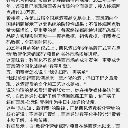
数智化营销赋码项目首先在陕西省内深耕。2025年上半
年，该项目已实现陕西省内市场的全面覆盖，接入终端网
点超过3.8万家。
紧接着，在第112届全国糖酒商品交易会上，西凤酒向全
国经销商展示了这套系统的阶段性成果：不仅终端网点数
量大幅增长，更重要的是，每家终端都能通过赋码系统与
品牌方实现实时互动——库存数据、销售数据、消费者扫
码数据，全部实时同步。
2025年4月的签约仪式上，西凤酒15年6年品牌正式宣布启
动"数智化营销赋码"项目的省外市场拓展进程。
这意味着：数智化不仅是陕西市场的成功案例，更要成为
西凤酒全国化战略的"数字引擎"。
五、消费者怎么说？"我先扫码，再买单"
"我以前觉得西凤酒是老一辈才喝的酒，但扫了码之后发
现，这酒背后的文化和工艺这么硬核。"
说这句话的是95后消费者张女士。她在接受媒体采访时回
忆，自己是通过扫码了解了酒海陈藏工艺后，专门买了一
箱红西凤·公元陆壹捌作为生日礼物送给父亲。
这种"先认知，后消费"的路径，正是西凤酒数智化营销的
核心逻辑：不是硬广轰炸，而是通过数字化手段让消费者
主动了解、主动传播。
数据显示，自"数智化营销赋码"项目在陕西落地以来，西