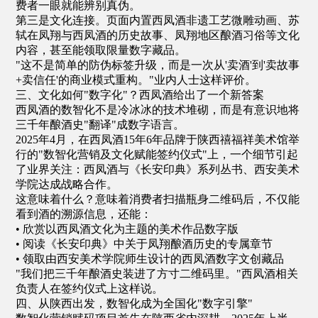
费者一眼就能辨别真伪。
第三是文化连接。页面内置西凤酒非遗工艺微雕动画、苏
轼在凤翔与西凤酒的历史故事、凤翔地区酿酒习俗等文化
内容，甚至能领取限量数字藏品。
"这不是简单的防伪标签升级，而是一次从'卖酒'到'卖故事
+卖信任'的商业模式重构。"业内人士这样评价。
三、文化如何"数字化"？西凤酒给出了一个新答案
西凤酒的数智化不是冷冰冰的技术堆砌，而是有意识地将
三千年酿酒史"翻译"成数字语言。
2025年4月，在西凤酒15年6年品牌于陕西禧福祥美术馆举
行的"数智化营销及文化赋能签约仪式"上，一个细节引起
了业界关注：西凤酒与《长安印典》系列丛书、西安美术
学院达成战略合作。
这意味着什么？意味着消费者扫描瓶身二维码后，不仅能
看到酒的溯源信息，还能：
• 欣赏以西凤酒文化为主题的美术作品数字版
• 阅读《长安印典》中关于凤翔酿酒历史的专属章节
• 领取由西安美术学院师生设计的西凤酒数字文创藏品
"我们把三千年酿酒史装进了方寸二维码里。"西凤酒相关
负责人在签约仪式上这样说。
四、从陕西出发，数智化成为全国化"数字引擎"