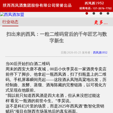
行业动态
扫出来的西凤：一粒二维码背后的千年匠艺与数
字新生
日期:2026-05-25 发布者：
西凤酒1952
当00后开始扫白酒二维码
周末的西安大唐不夜城，00后小伙李昊在一家酒类专卖店
前停下了脚步。他拿起一瓶西凤酒，扫了扫瓶盖上的二维
码。手机屏幕瞬间亮起——这段酒从凤翔高粱地出发，历
经制曲、发酵、蒸馏、酒海陈藏的完整链路，以可视化方
式呈现在他眼前。
"我以前只知道西凤酒是四大名酒，但从来没想过能这
样'看见'一瓶酒的前世今生。"李昊说。
这不是科幻片里的场景，而是2025年西凤酒"数智化营销
赋码"项目在陕西市场落地后的真实画面。