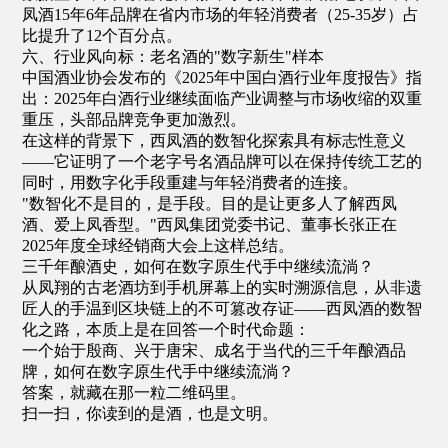
凤酒15年6年品牌在省内市场的年轻消费者（25-35岁）占
比提升了12个百分点。
六、行业风向标：老名酒的"数字新生"样本
中国酒业协会发布的《2025年中国白酒行业年度报告》指
出：2025年白酒行业继续面临产业调整与市场收缩的双重
重压，头部品牌竞争更加激烈。
在这样的背景下，西凤酒的数智化探索具有标志性意义
——它证明了一个老字号名酒品牌可以在保持传统工艺的
同时，用数字化手段重建与年轻消费者的连接。
"数智化不是目的，是手段。目的是让更多人了解西凤
酒、爱上凤香型。"西凤集团党委书记、董事长张正在
2025年度全球经销商大会上这样总结。
三千年酿酒史，如何在数字原生代手中继续流淌？
从凤翔的古老酒坊到手机屏幕上的实时溯源信息，从非遗
匠人的手温到区块链上的不可篡改存证——西凤酒的数智
化之路，本质上是在回答一个时代命题：
一个始于殷商、兴于唐宋、成名于当代的三千年酿酒品
牌，如何在数字原生代手中继续流淌？
答案，就藏在那一粒二维码里。
扫一扫，你读到的是酒，也是文明。