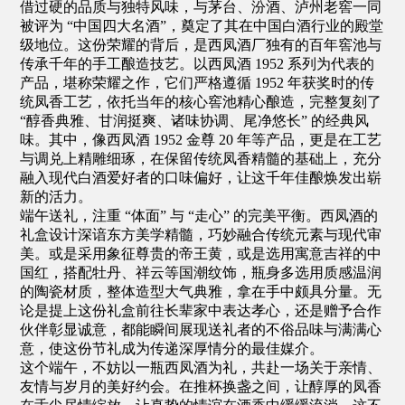
借过硬的品质与独特风味，与茅台、汾酒、泸州老窖一同
被评为 “中国四大名酒”，奠定了其在中国白酒行业的殿堂
级地位。这份荣耀的背后，是西凤酒厂独有的百年窖池与
传承千年的手工酿造技艺。以西凤酒 1952 系列为代表的
产品，堪称荣耀之作，它们严格遵循 1952 年获奖时的传
统凤香工艺，依托当年的核心窖池精心酿造，完整复刻了
“醇香典雅、甘润挺爽、诸味协调、尾净悠长” 的经典风
味。其中，像西凤酒 1952 金尊 20 年等产品，更是在工艺
与调兑上精雕细琢，在保留传统凤香精髓的基础上，充分
融入现代白酒爱好者的口味偏好，让这千年佳酿焕发出崭
新的活力。
端午送礼，注重 “体面” 与 “走心” 的完美平衡。西凤酒的
礼盒设计深谙东方美学精髓，巧妙融合传统元素与现代审
美。或是采用象征尊贵的帝王黄，或是选用寓意吉祥的中
国红，搭配牡丹、祥云等国潮纹饰，瓶身多选用质感温润
的陶瓷材质，整体造型大气典雅，拿在手中颇具分量。无
论是提上这份礼盒前往长辈家中表达孝心，还是赠予合作
伙伴彰显诚意，都能瞬间展现送礼者的不俗品味与满满心
意，使这份节礼成为传递深厚情分的最佳媒介。
这个端午，不妨以一瓶西凤酒为礼，共赴一场关于亲情、
友情与岁月的美好约会。在推杯换盏之间，让醇厚的凤香