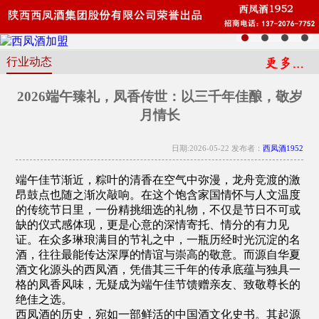
行业动态
2026端午臻礼，凤香传世：以三千年佳酿，敬岁
月情长
日期:2026-05-22 发布者：
西凤酒1952
端午佳节渐近，粽叶的清香在空气中弥漫，龙舟竞渡的激
昂鼓点也随之渐次敲响。在这个饱含家国情怀与人文温度
的传统节日里，一份精挑细选的礼物，不仅是节日不可或
缺的仪式感体现，更是心意的深情寄托、情分的有力见
证。在众多琳琅满目的节礼之中，一瓶历经时光沉淀的名
酒，往往最能传达深厚的情谊与崇高的敬意。而源自华夏
酒文化源头的西凤酒，凭借其三千年的传承底蕴与独具一
格的凤香风味，无疑成为端午佳节馈赠亲友、致敬尊长的
绝佳之选。
西凤酒的历史，宛如一部鲜活的中国酒文化史书。其起源