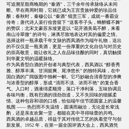
可追溯至殷商晚期的 “秦酒”，三千余年传承脉络从未间
断。早在商周时期，它就已成为王宫贵族钟爱的珍品佳
酿；春秋时，秦穆公以 “秦酒” 犒赏三军，成就一番霸业
传奇；唐代诗人裴行俭曾留下 “送客亭子头，蜂醉蝶不舞”
的赞叹；北宋文豪苏东坡更是以 “花开酒美曷不醉，来看
南山冷翠微” 的诗句，淋漓尽致地表达对其的偏爱之情。
选择这样一瓶承载千年文脉的西凤酒作为端午礼物，送出
的不仅仅是一瓶美酒，更是一份厚重的文化自信与对历史
的崇高敬意，能让收礼之人在品味佳酿的同时，真切触摸
到华夏文明的温暖脉络。
作为凤香型白酒的开创者与典型代表，西凤酒以 “醇香秀
雅、醇厚丰满、甘润挺爽、尾净悠长” 的独特风味，在中
国白酒的广阔版图中独树一帜。它巧妙融合清香型的净爽
与浓香型的醇厚，形成 “清而不淡、浓而不艳” 的复合香
气。入口时，酒液绵柔顺滑，落口干净利落，五味协调且
各味均衡，既有烈酒的强劲劲道，又不失回味的细腻柔
情。这种包容和谐的口感，恰似端午佳节团圆宴上的温馨
氛围 —— 热烈而不失温情，圆满而融洽，无论是长辈浅
酌，还是亲友欢聚一堂，都能在其中寻得味蕾的共鸣。
西凤酒的卓越品质，得益于其对传统工艺的执着坚守与创
新发展。1952 年，在第一届全国评酒大会上，西凤酒凭