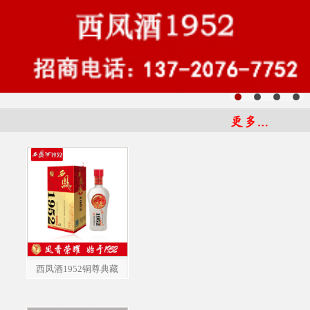
西凤酒1952铜尊典藏